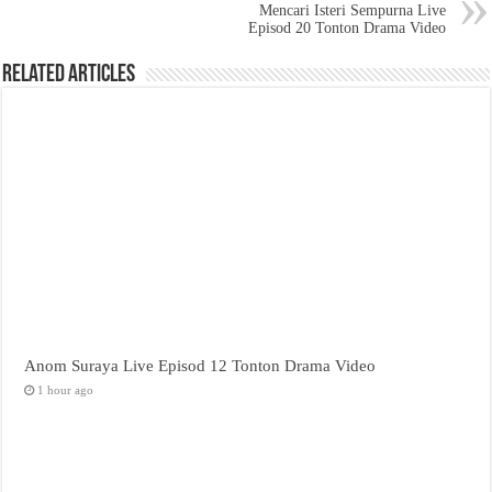
Mencari Isteri Sempurna Live
Episod 20 Tonton Drama Video
Related Articles
Anom Suraya Live Episod 12 Tonton Drama Video
1 hour ago