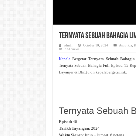
Ternyata Sebuah Bahagia Li
admin
October 10, 2024
Astro Ria
,
K
373 Views
Kepala
Bergetar
Ternyata Sebuah Bahagi
Ternyata Sebuah Bahagia Full Episod 15 Ke
Layanjer & Dfm2u on kepalabergetar.ink.
Ternyata Sebuah 
Episod:
40
Tarikh Tayangan:
2024
Waktu Siaran:
Isnin – Jumaat, 6 petang