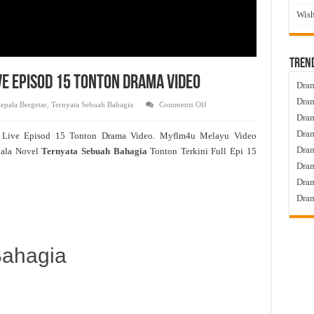
Wish
Tren
ve Episod 15 Tonton Drama Video
Dram
Dram
on
epala Bergetar
,
Ternyata Sebuah Bahagia
Comments Off
Ternyata
Dram
Sebuah
Bahagia
Dram
a
Live Episod 15 Tonton Drama Video. Myflm4u Melayu Video
Live
Episod
Dra
pala Novel
Ternyata Sebuah Bahagia
Tonton Terkini Full Epi 15
15
Tonton
Dram
Drama
Video
Dram
Dram
Bahagia