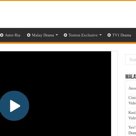
Astro Ria
Malay Drama
Tonton Exclusive
TV1 Drama
Mala
Anom
Cint
Vid
Kasi
Vid
Yes!
Dram