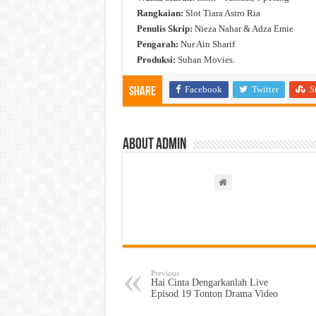
Rangkaian:
Slot Tiara Astro Ria
Penulis Skrip:
Nieza Nahar & Adza Emie
Pengarah:
Nur Ain Sharif
Produksi:
Suhan Movies.
Facebook
Twitter
S
Share
About admin
Previous
Hai Cinta Dengarkanlah Live
Episod 19 Tonton Drama Video