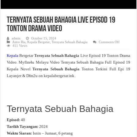
Ternyata Sebuah Bahagia Live Episod 19
Tonton Drama Video
admin
October 15, 2024
on
Astro Ria
,
Kepala Bergetar
,
Ternyata Sebuah Bahagia
Comments Off
Ternyata
411 Views
Sebuah
Bahagia
Kepala
Bergetar
Ternyata Sebuah Bahagia
Live Episod 19 Tonton Drama
Live
Episod
Video. Myflm4u Melayu Video Ternyata Sebuah Bahagia Full Episod 19
19
Tonton
Kepala Novel
Ternyata Sebuah Bahagia
Tonton Terkini Full Epi 19
Drama
Video
Layanjer & Dfm2u on kepalabergetar.ink.
Ternyata Sebuah Bahagia
Episod:
40
Tarikh Tayangan:
2024
Waktu Siaran:
Isnin – Jumaat, 6 petang