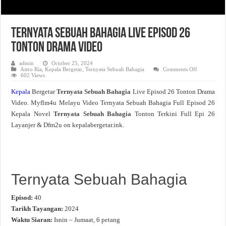
Ternyata Sebuah Bahagia Live Episod 26
Tonton Drama Video
admin
October 25, 2024
on
Astro Ria
,
Kepala Bergetar
,
Ternyata Sebuah Bahagia
Comments Off
Ternyata
602 Views
Sebuah
Bahagia
Kepala
Bergetar
Ternyata Sebuah Bahagia
Live Episod 26 Tonton Drama
Live
Episod
Video. Myflm4u Melayu Video Ternyata Sebuah Bahagia Full Episod 26
26
Tonton
Kepala Novel
Ternyata Sebuah Bahagia
Tonton Terkini Full Epi 26
Drama
Video
Layanjer & Dfm2u on kepalabergetar.ink.
Ternyata Sebuah Bahagia
Episod:
40
Tarikh Tayangan:
2024
Waktu Siaran:
Isnin – Jumaat, 6 petang