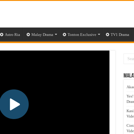
Astro Ria
Malay Drama
Tonton Exclusive
TV1 Drama
Mala
Akad
Yes!
Dram
Kasi
Vid
Cint
Vid