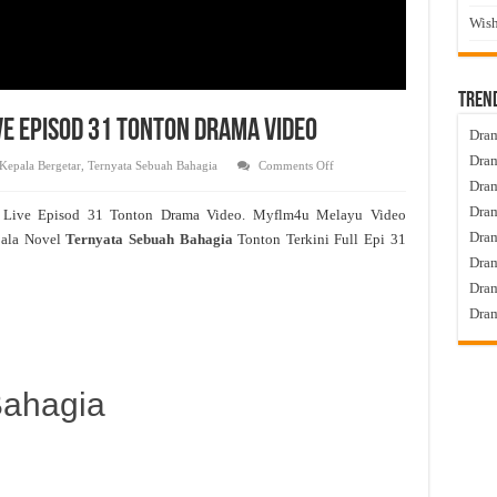
Wish
Tren
ve Episod 31 Tonton Drama Video
Dram
Dram
on
Kepala Bergetar
,
Ternyata Sebuah Bahagia
Comments Off
Ternyata
Dram
Sebuah
Bahagia
Dram
a
Live Episod 31 Tonton Drama Video. Myflm4u Melayu Video
Live
Episod
Dra
pala Novel
Ternyata Sebuah Bahagia
Tonton Terkini Full Epi 31
31
Tonton
Dram
Drama
Video
Dram
Dram
Bahagia