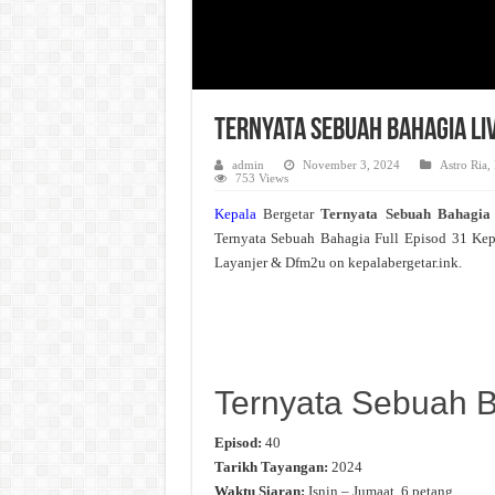
Ternyata Sebuah Bahagia Li
admin
November 3, 2024
Astro Ria
,
753 Views
Kepala
Bergetar
Ternyata Sebuah Bahagi
Ternyata Sebuah Bahagia Full Episod 31 Ke
Layanjer & Dfm2u on kepalabergetar.ink.
Ternyata Sebuah 
Episod:
40
Tarikh Tayangan:
2024
Waktu Siaran:
Isnin – Jumaat, 6 petang