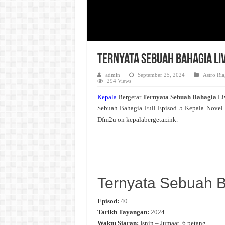
Ternyata Sebuah Bahagia Li
admin
September 25, 2024
Astro Ria
294 Views
Kepala
Bergetar
Ternyata Sebuah Bahagia
Li
Sebuah Bahagia Full Episod 5 Kepala Novel
Dfm2u on kepalabergetar.ink.
Ternyata Sebuah 
Episod:
40
Tarikh Tayangan:
2024
Waktu Siaran:
Isnin – Jumaat, 6 petang