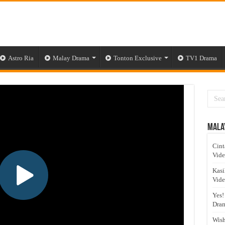
Astro Ria
Malay Drama
Tonton Exclusive
TV1 Drama
Mala
Cint
Vid
Kasi
Vid
Yes!
Dram
Wish