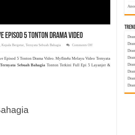
Anom
Tren
ve Episod 5 Tonton Drama Video
Dram
Dram
on
,
Kepala Bergetar
,
Ternyata Sebuah Bahagia
Comments Off
Ternyata
Dram
Sebuah
Bahagia
Dram
ve Episod 5 Tonton Drama Video. Myflm4u Melayu Video Ternyata
Live
Episod
Dra
Ternyata Sebuah Bahagia
Tonton Terkini Full Epi 5 Layanjer &
5
Tonton
Dram
Drama
Video
Dram
Dram
Bahagia