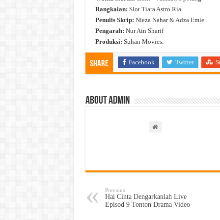
Rangkaian:
Slot Tiara Astro Ria
Penulis Skrip:
Nieza Nahar & Adza Emie
Pengarah:
Nur Ain Sharif
Produksi:
Suhan Movies.
Facebook
Twitter
S
Share
About admin
Previous
Hai Cinta Dengarkanlah Live
Episod 9 Tonton Drama Video