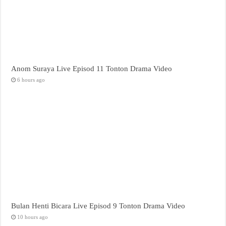
Anom Suraya Live Episod 11 Tonton Drama Video
6 hours ago
Bulan Henti Bicara Live Episod 9 Tonton Drama Video
10 hours ago