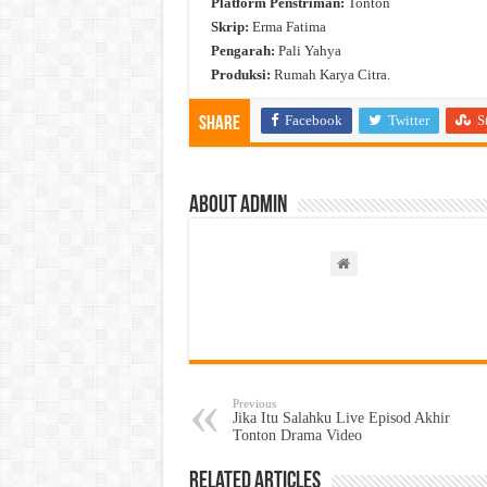
Platform Penstriman:
Tonton
Skrip:
Erma Fatima
Pengarah:
Pali Yahya
Produksi:
Rumah Karya Citra.
Facebook
Twitter
S
Share
About admin
Previous
Jika Itu Salahku Live Episod Akhir
Tonton Drama Video
Related Articles