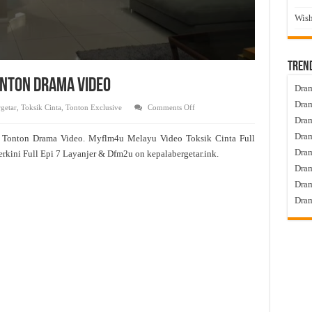
Wish
Tren
Tonton Drama Video
Dram
Dram
on
getar
,
Toksik Cinta
,
Tonton Exclusive
Comments Off
Toksik
Dram
Cinta
Live
Dram
 Tonton Drama Video. Myflm4u Melayu Video Toksik Cinta Full
Episod
7
Dra
rkini Full Epi 7 Layanjer & Dfm2u on kepalabergetar.ink.
Tonton
Drama
Dram
Video
Dram
Dram