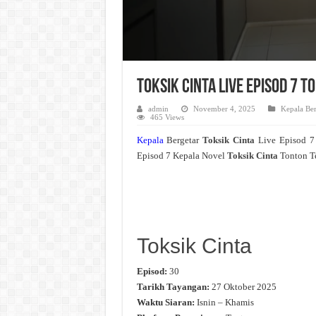
Toksik Cinta Live Episod 7 
admin
November 4, 2025
Kepala Ber
465 Views
Kepala
Bergetar
Toksik Cinta
Live Episod 7
Episod 7 Kepala Novel
Toksik Cinta
Tonton Te
Toksik Cinta
Episod:
30
Tarikh Tayangan:
27 Oktober 2025
Waktu Siaran:
Isnin – Khamis