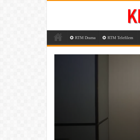
RTM Drama
RTM Telefilem