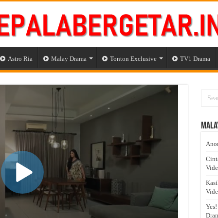
Astro Ria
Malay Drama
Tonton Exclusive
TV1 Drama
Mala
Anom
Cint
Vid
Kasi
Vid
Yes!
Dram