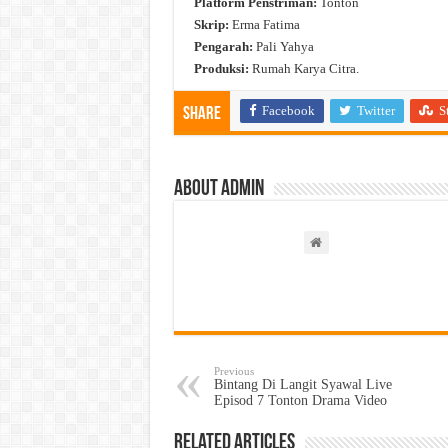
Platform Penstriman:
Tonton
Skrip:
Erma Fatima
Pengarah:
Pali Yahya
Produksi:
Rumah Karya Citra.
Facebook
Twitter
S
Share
About admin
Previous
Bintang Di Langit Syawal Live
Episod 7 Tonton Drama Video
Related Articles