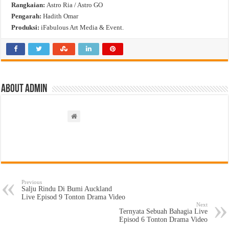
Rangkaian:
Astro Ria / Astro GO
Pengarah:
Hadith Omar
Produksi:
iFabulous Art Media & Event.
About admin
Previous
Salju Rindu Di Bumi Auckland
Live Episod 9 Tonton Drama Video
Next
Ternyata Sebuah Bahagia Live
Episod 6 Tonton Drama Video