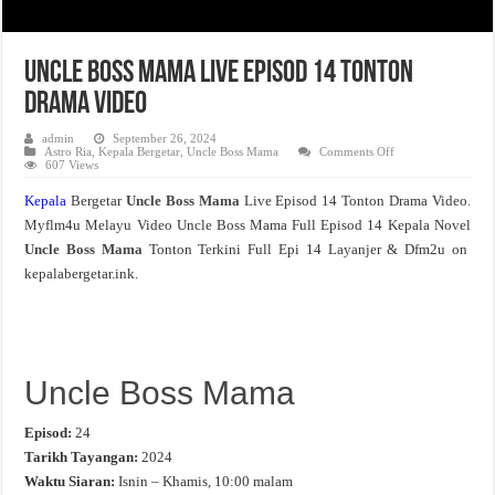
Uncle Boss Mama Live Episod 14 Tonton
Drama Video
admin
September 26, 2024
on
Astro Ria
,
Kepala Bergetar
,
Uncle Boss Mama
Comments Off
Uncle
607 Views
Boss
Mama
Kepala
Bergetar
Uncle Boss Mama
Live Episod 14 Tonton Drama Video.
Live
Episod
Myflm4u Melayu Video Uncle Boss Mama Full Episod 14 Kepala Novel
14
Tonton
Uncle Boss Mama
Tonton Terkini Full Epi 14 Layanjer & Dfm2u on
Drama
Video
kepalabergetar.ink.
Uncle Boss Mama
Episod:
24
Tarikh Tayangan:
2024
Waktu Siaran:
Isnin – Khamis, 10:00 malam