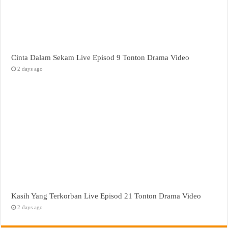
Cinta Dalam Sekam Live Episod 9 Tonton Drama Video
2 days ago
Kasih Yang Terkorban Live Episod 21 Tonton Drama Video
2 days ago