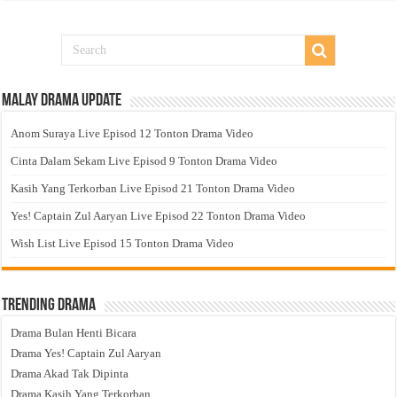
Malay Drama Update
Anom Suraya Live Episod 12 Tonton Drama Video
Cinta Dalam Sekam Live Episod 9 Tonton Drama Video
Kasih Yang Terkorban Live Episod 21 Tonton Drama Video
Yes! Captain Zul Aaryan Live Episod 22 Tonton Drama Video
Wish List Live Episod 15 Tonton Drama Video
Trending Drama
Drama Bulan Henti Bicara
Drama Yes! Captain Zul Aaryan
Drama Akad Tak Dipinta
Drama Kasih Yang Terkorban