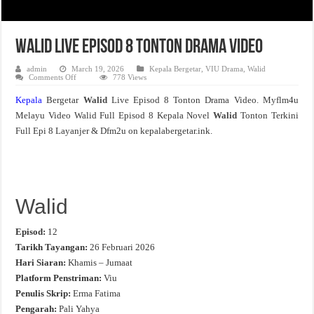
Walid Live Episod 8 Tonton Drama Video
admin
March 19, 2026
Kepala Bergetar
,
VIU Drama
,
Walid
on
Comments Off
778 Views
Walid
Live
Kepala
Bergetar
Walid
Live Episod 8 Tonton Drama Video. Myflm4u
Episod
8
Melayu Video Walid Full Episod 8 Kepala Novel
Walid
Tonton Terkini
Tonton
Drama
Full Epi 8 Layanjer & Dfm2u on kepalabergetar.ink.
Video
Walid
Episod:
12
Tarikh Tayangan:
26 Februari 2026
Hari Siaran:
Khamis – Jumaat
Platform Penstriman:
Viu
Penulis Skrip:
Erma Fatima
Pengarah:
Pali Yahya