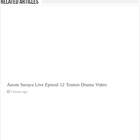
Related Articles
Anom Suraya Live Episod 12 Tonton Drama Video
5 hours ago