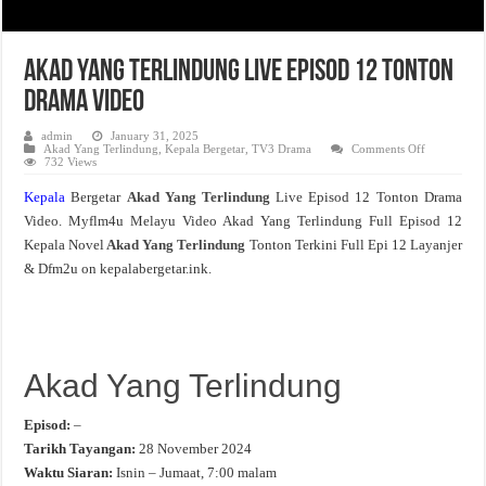
Akad Yang Terlindung Live Episod 12 Tonton
Drama Video
admin
January 31, 2025
on
Akad Yang Terlindung
,
Kepala Bergetar
,
TV3 Drama
Comments Off
Akad
732 Views
Yang
Terlindung
Kepala
Bergetar
Akad Yang Terlindung
Live Episod 12 Tonton Drama
Live
Episod
Video. Myflm4u Melayu Video Akad Yang Terlindung Full Episod 12
12
Tonton
Kepala Novel
Akad Yang Terlindung
Tonton Terkini Full Epi 12 Layanjer
Drama
Video
& Dfm2u on kepalabergetar.ink.
Akad Yang Terlindung
Episod:
–
Tarikh Tayangan:
28 November 2024
Waktu Siaran:
Isnin – Jumaat, 7:00 malam