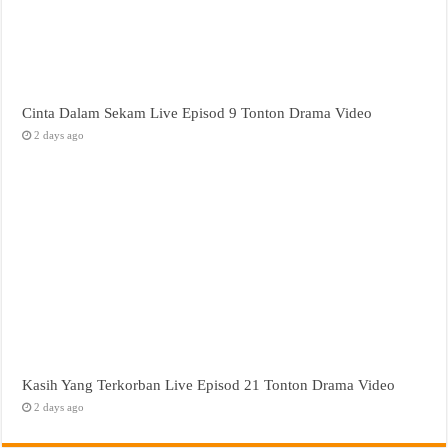
Cinta Dalam Sekam Live Episod 9 Tonton Drama Video
2 days ago
Kasih Yang Terkorban Live Episod 21 Tonton Drama Video
2 days ago