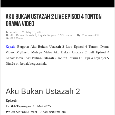
Aku Bukan Ustazah 2 Live Episod 4 Tonton
Drama Video
admin
May 15, 2025
on
Aku Bukan Ustazah 2
,
Kepala Bergetar
,
TV3 Drama
Comments Off
Aku
899 Views
Bukan
Ustazah
Kepala
Bergetar
Aku Bukan Ustazah 2
Live Episod 4 Tonton Drama
2
Live
Video. Myflm4u Melayu Video Aku Bukan Ustazah 2 Full Episod 4
Episod
4
Kepala Novel
Aku Bukan Ustazah 2
Tonton Terkini Full Epi 4 Layanjer &
Tonton
Drama
Dfm2u on kepalabergetar.ink.
Video
Aku Bukan Ustazah 2
Episod:
–
Tarikh Tayangan:
10 Mei 2025
Waktu Siaran:
Jumaat – Ahad, 9:00 malam