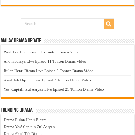
Malay Drama Update
Wish List Live Episod 15 Tonton Drama Video
Anom Suraya Live Episod 11 Tonton Drama Video
Bulan Henti Bicara Live Episod 9 Tonton Drama Video
Akad Tak Dipinta Live Episod 7 Tonton Drama Video
Yes! Captain Zul Aaryan Live Episod 21 Tonton Drama Video
Trending Drama
Drama Bulan Henti Bicara
Drama Yes! Captain Zul Aaryan
Drama Akad Tak Dipinta