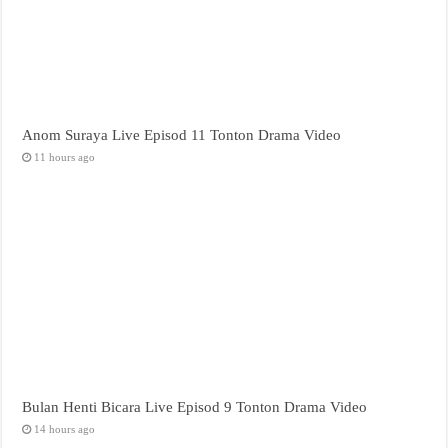
Anom Suraya Live Episod 11 Tonton Drama Video
11 hours ago
Bulan Henti Bicara Live Episod 9 Tonton Drama Video
14 hours ago