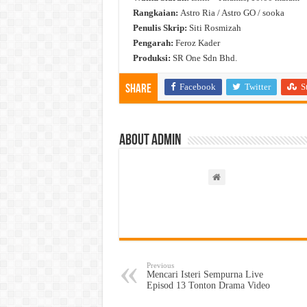
Rangkaian:
Astro Ria / Astro GO / sooka
Penulis Skrip:
Siti Rosmizah
Pengarah:
Feroz Kader
Produksi:
SR One Sdn Bhd.
Facebook
Twitter
S
Share
About admin
Previous
Mencari Isteri Sempurna Live
Episod 13 Tonton Drama Video