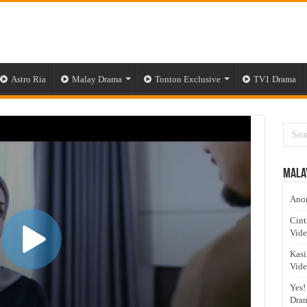
Astro Ria
Malay Drama
Tonton Exclusive
TV1 Drama
Mala
Anom
Cint
Vid
Kasi
Vid
Yes!
Dram