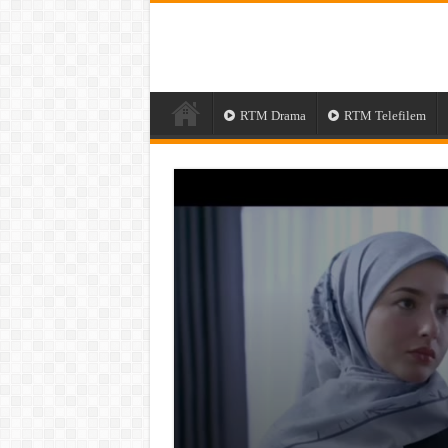
RTM Drama
RTM Telefilem