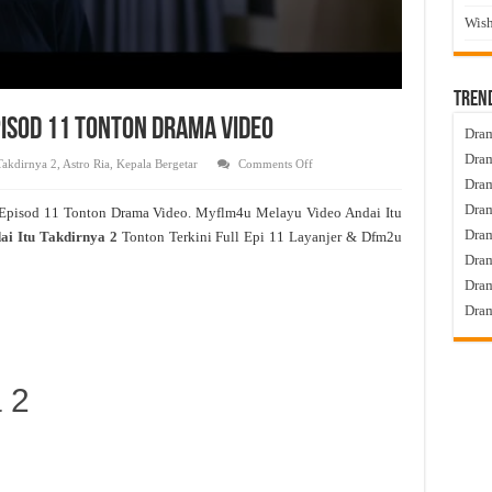
Wish
Tren
Episod 11 Tonton Drama Video
Dram
Dram
on
Takdirnya 2
,
Astro Ria
,
Kepala Bergetar
Comments Off
Andai
Dram
Itu
Takdirnya
Dram
Episod 11 Tonton Drama Video. Myflm4u Melayu Video Andai Itu
2
Live
Dra
ai Itu Takdirnya 2
Tonton Terkini Full Epi 11 Layanjer & Dfm2u
Episod
11
Dram
Tonton
Drama
Dram
Video
Dram
 2