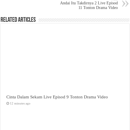
Andai Itu Takdirnya 2 Live Episod
11 Tonton Drama Video
Related Articles
Cinta Dalam Sekam Live Episod 9 Tonton Drama Video
12 minutes ago