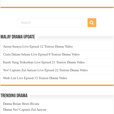
Malay Drama Update
Anom Suraya Live Episod 12 Tonton Drama Video
Cinta Dalam Sekam Live Episod 9 Tonton Drama Video
Kasih Yang Terkorban Live Episod 21 Tonton Drama Video
Yes! Captain Zul Aaryan Live Episod 22 Tonton Drama Video
Wish List Live Episod 15 Tonton Drama Video
Trending Drama
Drama Bulan Henti Bicara
Drama Yes! Captain Zul Aaryan