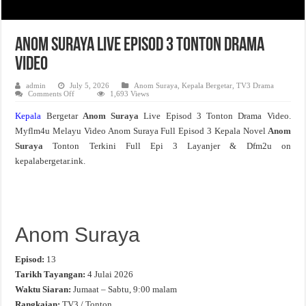
Anom Suraya Live Episod 3 Tonton Drama
Video
admin
July 5, 2026
Anom Suraya
,
Kepala Bergetar
,
TV3 Drama
on
Comments Off
1,693 Views
Anom
Suraya
Kepala
Bergetar
Anom Suraya
Live Episod 3 Tonton Drama Video.
Live
Episod
Myflm4u Melayu Video Anom Suraya Full Episod 3 Kepala Novel
Anom
3
Tonton
Suraya
Tonton Terkini Full Epi 3 Layanjer & Dfm2u on
Drama
Video
kepalabergetar.ink.
Anom Suraya
Episod:
13
Tarikh Tayangan:
4 Julai 2026
Waktu Siaran:
Jumaat – Sabtu, 9:00 malam
Rangkaian:
TV3 / Tonton