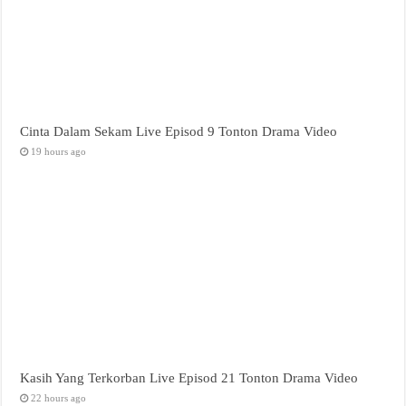
Cinta Dalam Sekam Live Episod 9 Tonton Drama Video
19 hours ago
Kasih Yang Terkorban Live Episod 21 Tonton Drama Video
22 hours ago