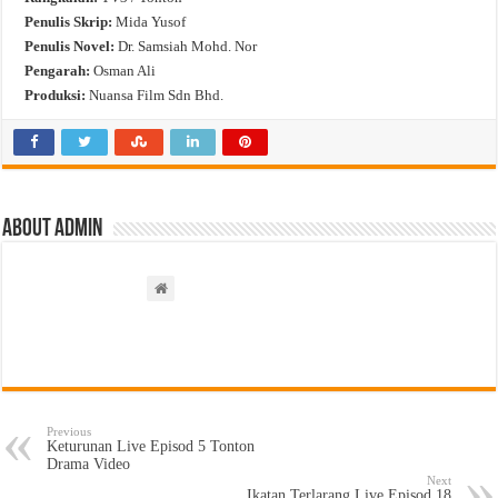
Penulis Skrip:
Mida Yusof
Penulis Novel:
Dr. Samsiah Mohd. Nor
Pengarah:
Osman Ali
Produksi:
Nuansa Film Sdn Bhd.
About admin
Previous
Keturunan Live Episod 5 Tonton
Drama Video
Next
Ikatan Terlarang Live Episod 18