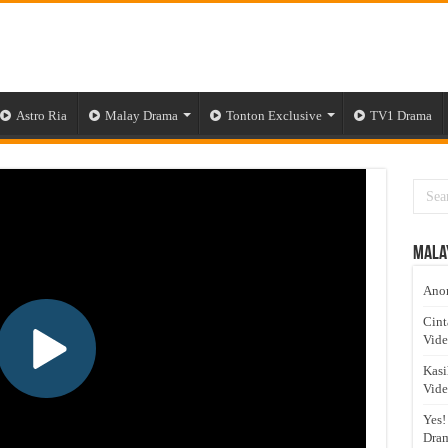
Astro Ria
Malay Drama
Tonton Exclusive
TV1 Drama
Mala
Anom
Cint
Vid
Kasi
Vid
Yes!
Dram