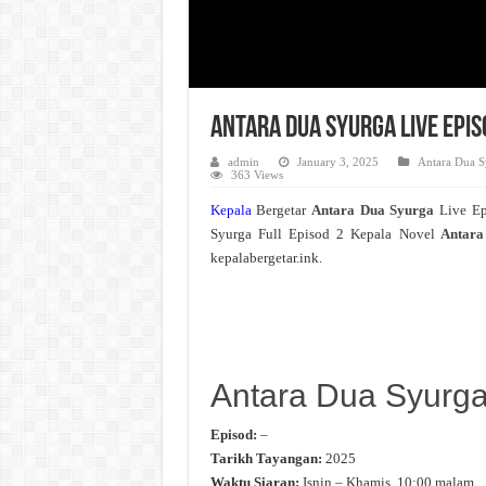
Antara Dua Syurga Live Epi
admin
January 3, 2025
Antara Dua S
363 Views
Kepala
Bergetar
Antara Dua Syurga
Live E
Syurga Full Episod 2 Kepala Novel
Antara
kepalabergetar.ink.
Antara Dua Syurg
Episod:
–
Tarikh Tayangan:
2025
Waktu Siaran:
Isnin – Khamis, 10:00 malam