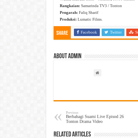
Rangkaian:
Samarinda TV3 / Tonton
Pengarah:
Faliq Sharif
Produksi:
Lumatic Films.
Facebook
Twitter
S
Share
About admin
Previous
Berbahagi Suami Live Episod 26
Tonton Drama Video
Related Articles