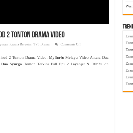
Wish
Tren
sod 2 Tonton Drama Video
Dram
Dram
on
yurga
,
Kepala Bergetar
,
TV3 Drama
Comments Off
Antara
Dram
Dua
Syurga
Dram
pisod 2 Tonton Drama Video. Myflm4u Melayu Video Antara Dua
Live
Episod
Dra
 Dua Syurga
Tonton Terkini Full Epi 2 Layanjer & Dfm2u on
2
Tonton
Dram
Drama
Video
Dram
Dram
a