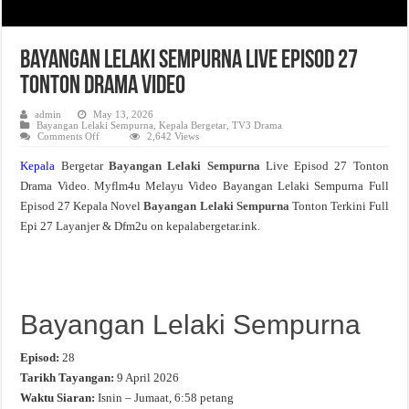
Bayangan Lelaki Sempurna Live Episod 27
Tonton Drama Video
admin
May 13, 2026
Bayangan Lelaki Sempurna
,
Kepala Bergetar
,
TV3 Drama
on
Comments Off
2,642 Views
Bayangan
Lelaki
Kepala
Bergetar
Bayangan Lelaki Sempurna
Live Episod 27 Tonton
Sempurna
Live
Drama Video. Myflm4u Melayu Video Bayangan Lelaki Sempurna Full
Episod
27
Episod 27 Kepala Novel
Bayangan Lelaki Sempurna
Tonton Terkini Full
Tonton
Drama
Epi 27 Layanjer & Dfm2u on kepalabergetar.ink.
Video
Bayangan Lelaki Sempurna
Episod:
28
Tarikh Tayangan:
9 April 2026
Waktu Siaran:
Isnin – Jumaat, 6:58 petang