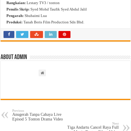
Rangkaian:
Lestary TV3 / tonton
Penulis Skrip:
Syed Mohd Taufik Syed Abdul Jalil
Pengarah:
Shuhaimi Lua
Produksi:
Tanah Beris Film Production Sdn Bhd.
About admin
Previous
Anugerah Tanpa Cahaya Live
Episod 5 Tonton Drama Video
Next
Tiga Andartu Cancel Raya Full