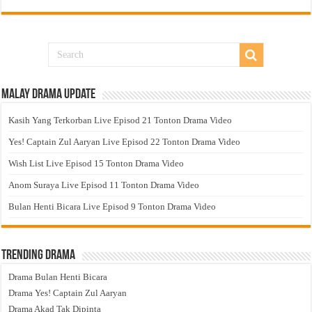
Malay Drama Update
Kasih Yang Terkorban Live Episod 21 Tonton Drama Video
Yes! Captain Zul Aaryan Live Episod 22 Tonton Drama Video
Wish List Live Episod 15 Tonton Drama Video
Anom Suraya Live Episod 11 Tonton Drama Video
Bulan Henti Bicara Live Episod 9 Tonton Drama Video
Trending Drama
Drama Bulan Henti Bicara
Drama Yes! Captain Zul Aaryan
Drama Akad Tak Dipinta