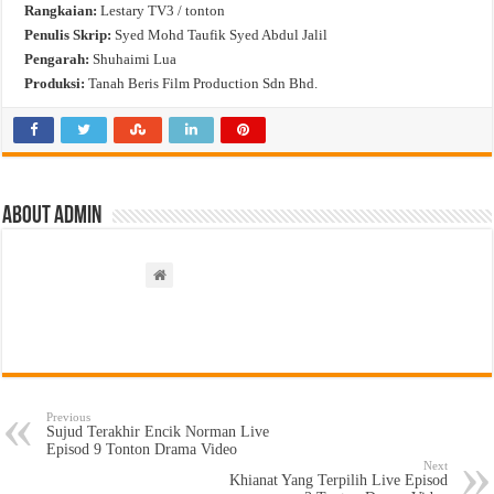
Rangkaian:
Lestary TV3 / tonton
Penulis Skrip:
Syed Mohd Taufik Syed Abdul Jalil
Pengarah:
Shuhaimi Lua
Produksi:
Tanah Beris Film Production Sdn Bhd.
About admin
Previous
Sujud Terakhir Encik Norman Live
Episod 9 Tonton Drama Video
Next
Khianat Yang Terpilih Live Episod