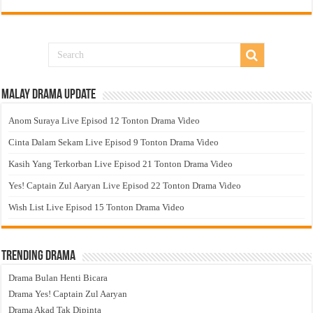
Malay Drama Update
Anom Suraya Live Episod 12 Tonton Drama Video
Cinta Dalam Sekam Live Episod 9 Tonton Drama Video
Kasih Yang Terkorban Live Episod 21 Tonton Drama Video
Yes! Captain Zul Aaryan Live Episod 22 Tonton Drama Video
Wish List Live Episod 15 Tonton Drama Video
Trending Drama
Drama Bulan Henti Bicara
Drama Yes! Captain Zul Aaryan
Drama Akad Tak Dipinta