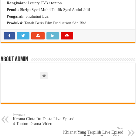
Rangkaian:
Lestary TV3 / tonton
Penulis Skrip:
Syed Mohd Taufik Syed Abdul Jalil
Pengarah:
Shuhaimi Lua
Produksi:
Tanah Beris Film Production Sdn Bhd.
About admin
Previous
Kerana Cinta Itu Dusta Live Episod
4 Tonton Drama Video
Next
Khianat Yang Terpilih Live Episod