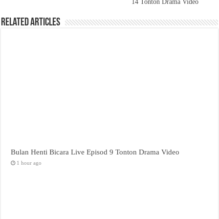
14 Tonton Drama Video
Related Articles
Bulan Henti Bicara Live Episod 9 Tonton Drama Video
1 hour ago