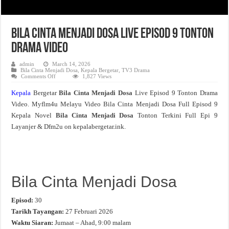
Bila Cinta Menjadi Dosa Live Episod 9 Tonton
Drama Video
admin
March 14, 2026
Bila Cinta Menjadi Dosa
,
Kepala Bergetar
,
TV3 Drama
on
Comments Off
1,827 Views
Bila
Cinta
Kepala
Bergetar
Bila Cinta Menjadi Dosa
Live Episod 9 Tonton Drama
Menjadi
Dosa
Video. Myflm4u Melayu Video Bila Cinta Menjadi Dosa Full Episod 9
Live
Episod
Kepala Novel
Bila Cinta Menjadi Dosa
Tonton Terkini Full Epi 9
9
Tonton
Layanjer & Dfm2u on kepalabergetar.ink.
Drama
Video
Bila Cinta Menjadi Dosa
Episod:
30
Tarikh Tayangan:
27 Februari 2026
Waktu Siaran:
Jumaat – Ahad, 9:00 malam