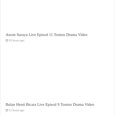
Anom Suraya Live Episod 11 Tonton Drama Video
10 hours ago
Bulan Henti Bicara Live Episod 9 Tonton Drama Video
13 hours ago