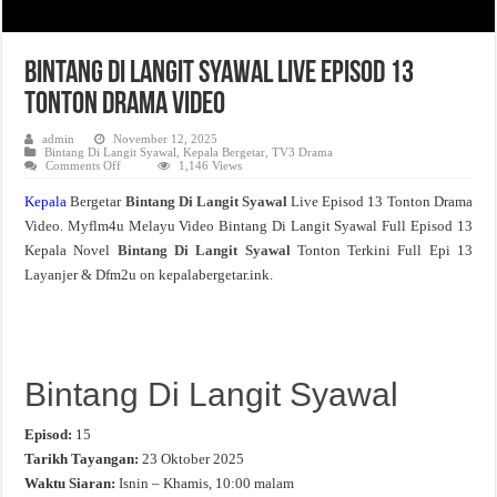
Bintang Di Langit Syawal Live Episod 13
Tonton Drama Video
admin
November 12, 2025
Bintang Di Langit Syawal
,
Kepala Bergetar
,
TV3 Drama
on
Comments Off
1,146 Views
Bintang
Di
Kepala
Bergetar
Bintang Di Langit Syawal
Live Episod 13 Tonton Drama
Langit
Syawal
Video. Myflm4u Melayu Video Bintang Di Langit Syawal Full Episod 13
Live
Episod
Kepala Novel
Bintang Di Langit Syawal
Tonton Terkini Full Epi 13
13
Tonton
Layanjer & Dfm2u on kepalabergetar.ink.
Drama
Video
Bintang Di Langit Syawal
Episod:
15
Tarikh Tayangan:
23 Oktober 2025
Waktu Siaran:
Isnin – Khamis, 10:00 malam