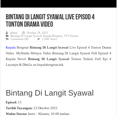
Bintang Di Langit Syawal Live Episod 4
Tonton Drama Video
admin
October 28, 2025
Bintang Di Langit Syawal
,
Kepala Bergetar
,
TV3 Drama
on
Comments Off
1,046 Views
Bintang
Di
Kepala
Bergetar
Bintang Di Langit Syawal
Live Episod 4 Tonton Drama
Langit
Syawal
Video. Myflm4u Melayu Video Bintang Di Langit Syawal Full Episod 4
Live
Episod
Kepala Novel
Bintang Di Langit Syawal
Tonton Terkini Full Epi 4
4
Tonton
Layanjer & Dfm2u on kepalabergetar.ink.
Drama
Video
Bintang Di Langit Syawal
Episod:
15
Tarikh Tayangan:
23 Oktober 2025
Waktu Siaran:
Isnin – Khamis, 10:00 malam