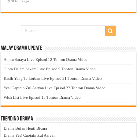
20 hours ago
Malay Drama Update
Anom Suraya Live Episod 12 Tonton Drama Video
Cinta Dalam Sekam Live Episod 9 Tonton Drama Video
Kasih Yang Terkorban Live Episod 21 Tonton Drama Video
Yes! Captain Zul Aaryan Live Episod 22 Tonton Drama Video
Wish List Live Episod 15 Tonton Drama Video
Trending Drama
Drama Bulan Henti Bicara
Drama Yes! Captain Zul Aaryan