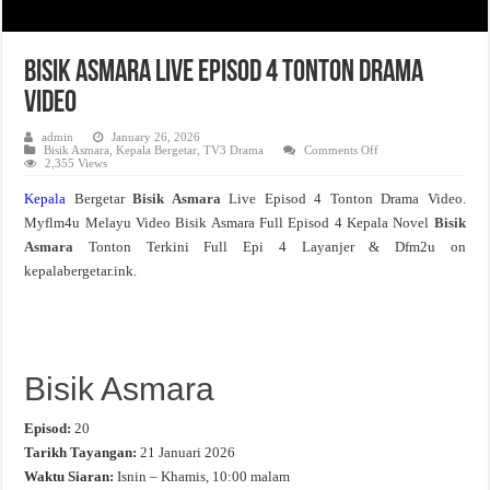
Bisik Asmara Live Episod 4 Tonton Drama
Video
admin
January 26, 2026
on
Bisik Asmara
,
Kepala Bergetar
,
TV3 Drama
Comments Off
Bisik
2,355 Views
Asmara
Live
Kepala
Bergetar
Bisik Asmara
Live Episod 4 Tonton Drama Video.
Episod
4
Myflm4u Melayu Video Bisik Asmara Full Episod 4 Kepala Novel
Bisik
Tonton
Drama
Asmara
Tonton Terkini Full Epi 4 Layanjer & Dfm2u on
Video
kepalabergetar.ink.
Bisik Asmara
Episod:
20
Tarikh Tayangan:
21 Januari 2026
Waktu Siaran:
Isnin – Khamis, 10:00 malam