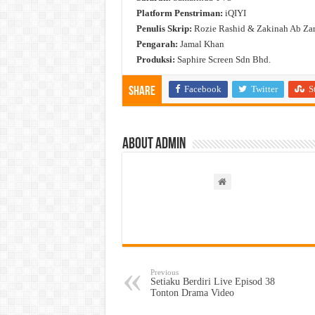
Platform Penstriman:
iQIYI
Penulis Skrip:
Rozie Rashid & Zakinah Ab Zar
Pengarah:
Jamal Khan
Produksi:
Saphire Screen Sdn Bhd.
Facebook
Twitter
S
Share
About admin
Previous
Setiaku Berdiri Live Episod 38
Tonton Drama Video