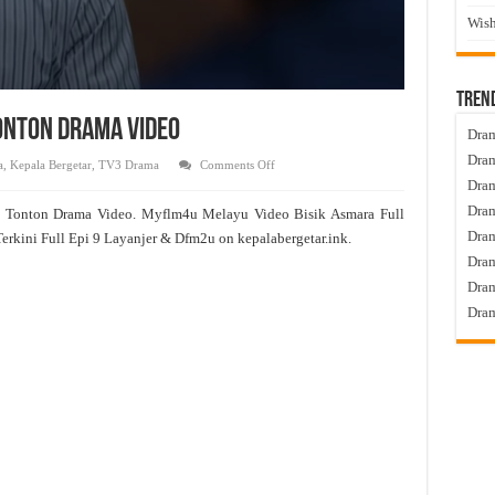
Wish
Tren
Tonton Drama Video
Dram
Dram
on
a
,
Kepala Bergetar
,
TV3 Drama
Comments Off
Bisik
Dram
Asmara
Live
Dram
9 Tonton Drama Video. Myflm4u Melayu Video Bisik Asmara Full
Episod
9
Dra
erkini Full Epi 9 Layanjer & Dfm2u on kepalabergetar.ink.
Tonton
Drama
Dram
Video
Dram
Dram