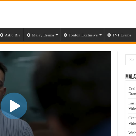
Astro Ria
Malay Drama
Tonton Exclusive
TV1 Drama
Mala
Yes!
Dram
Kasi
Vid
Cint
Vid
Wish