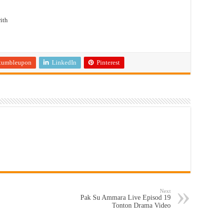
ith
tumbleupon
LinkedIn
Pinterest
Next
Pak Su Ammara Live Episod 19
Tonton Drama Video