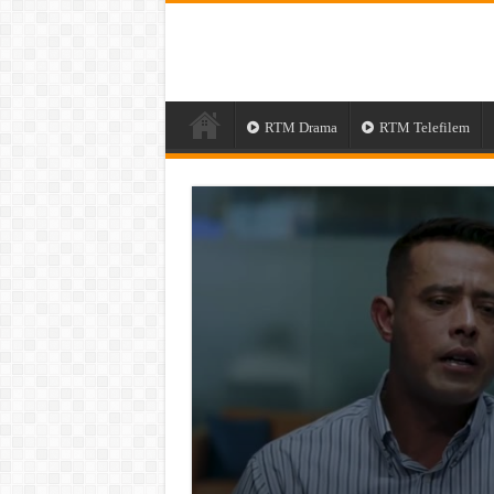
RTM Drama
RTM Telefilem