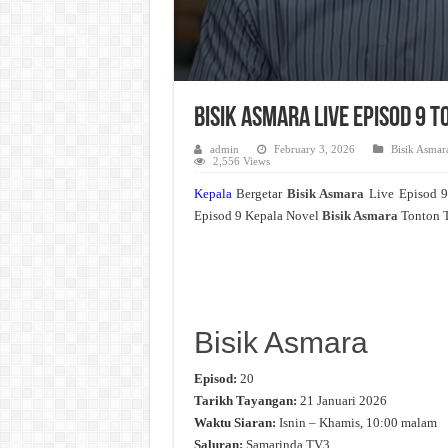
Bisik Asmara Live Episod 9 
admin
February 3, 2026
Bisik Asmar
2,556 Views
Kepala
Bergetar
Bisik Asmara
Live Episod 
Episod 9 Kepala Novel
Bisik Asmara
Tonton T
Bisik Asmara
Episod:
20
Tarikh Tayangan:
21 Januari 2026
Waktu Siaran:
Isnin – Khamis, 10:00 malam
Saluran:
Samarinda TV3