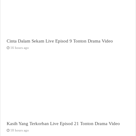
Cinta Dalam Sekam Live Episod 9 Tonton Drama Video
16 hours ago
Kasih Yang Terkorban Live Episod 21 Tonton Drama Video
18 hours ago