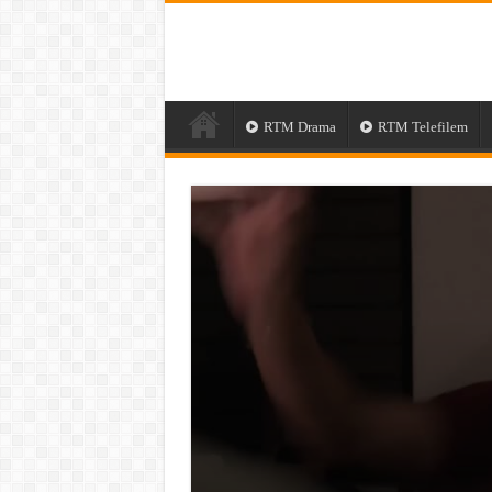
RTM Drama
RTM Telefilem