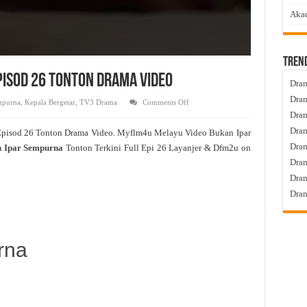
Akad
Tren
pisod 26 Tonton Drama Video
Dram
Dram
on
mpurna
,
Kepala Bergetar
,
TV3 Drama
Comments Off
Bukan
Dram
Ipar
Sempurna
Dram
Episod 26 Tonton Drama Video. Myflm4u Melayu Video Bukan Ipar
Live
Episod
Dra
 Ipar Sempurna
Tonton Terkini Full Epi 26 Layanjer & Dfm2u on
26
Tonton
Dram
Drama
Video
Dram
Dram
rna