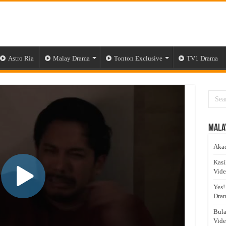
Astro Ria
Malay Drama
Tonton Exclusive
TV1 Drama
Mala
Akad
Kasi
Vid
Yes!
Dram
Bula
Vid