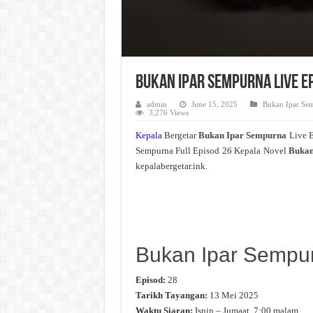
Bukan Ipar Sempurna Live E
admin
June 15, 2025
Bukan Ipar Se
3,276 Views
Kepala
Bergetar
Bukan Ipar Sempurna
Live 
Sempurna Full Episod 26 Kepala Novel
Bukan
kepalabergetar.ink.
Bukan Ipar Sempu
Episod:
28
Tarikh Tayangan:
13 Mei 2025
Waktu Siaran:
Isnin – Jumaat, 7:00 malam