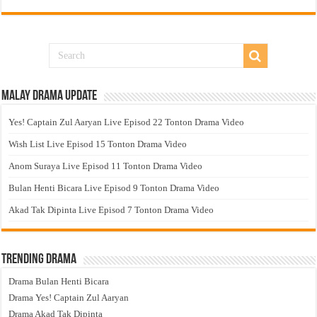
Malay Drama Update
Yes! Captain Zul Aaryan Live Episod 22 Tonton Drama Video
Wish List Live Episod 15 Tonton Drama Video
Anom Suraya Live Episod 11 Tonton Drama Video
Bulan Henti Bicara Live Episod 9 Tonton Drama Video
Akad Tak Dipinta Live Episod 7 Tonton Drama Video
Trending Drama
Drama Bulan Henti Bicara
Drama Yes! Captain Zul Aaryan
Drama Akad Tak Dipinta