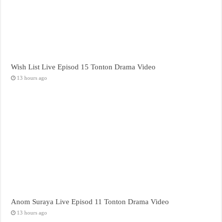
Wish List Live Episod 15 Tonton Drama Video
13 hours ago
Anom Suraya Live Episod 11 Tonton Drama Video
13 hours ago