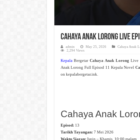
Cahaya Anak Lorong Live Ep
admin
May 25, 2026
Cahaya Anak L
2,294 Views
Kepala
Bergetar
Cahaya Anak Lorong
Live
Anak Lorong Full Episod 11 Kepala Novel
Ca
on kepalabergetar.ink.
Cahaya Anak Loro
Episod:
13
Tarikh Tayangan:
7 Mei 2026
Waktu Siaran:
Isnin – Khamis, 10:00 malam