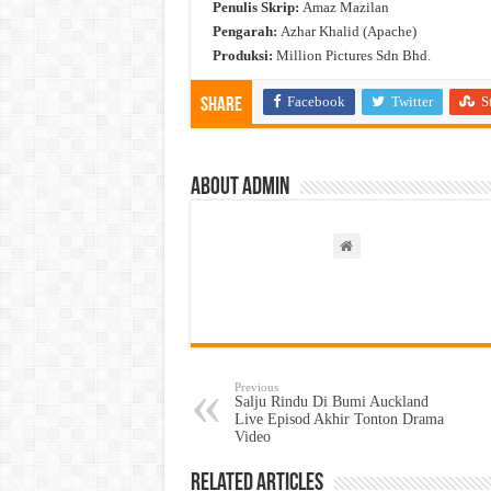
Penulis Skrip:
Amaz Mazilan
Pengarah:
Azhar Khalid (Apache)
Produksi:
Million Pictures Sdn Bhd.
Facebook
Twitter
S
Share
About admin
Previous
Salju Rindu Di Bumi Auckland
Live Episod Akhir Tonton Drama
Video
Related Articles