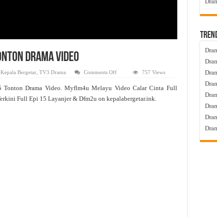
Dram
Tren
Dram
Tonton Drama Video
Dram
on
Dram
,
Kepala Bergetar
,
TV3 Drama
Comments Off
757 Views
Calar
Dram
Cinta
5 Tonton Drama Video. Myflm4u Melayu Video Calar Cinta Full
Live
Dra
Episod
erkini Full Epi 15 Layanjer & Dfm2u on kepalabergetar.ink.
15
Dram
Tonton
Drama
Dram
Video
Dram