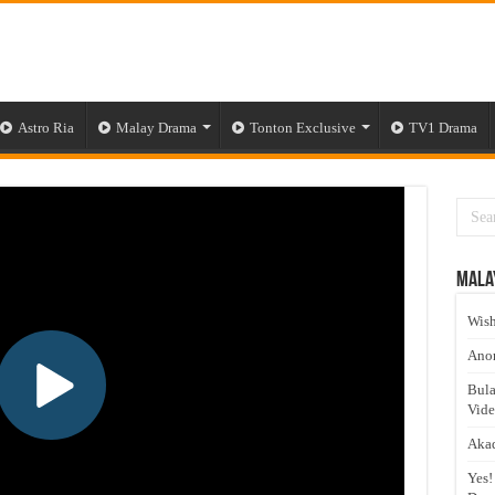
Astro Ria
Malay Drama
Tonton Exclusive
TV1 Drama
Mala
Wish
Anom
Bula
Vid
Akad
Yes!