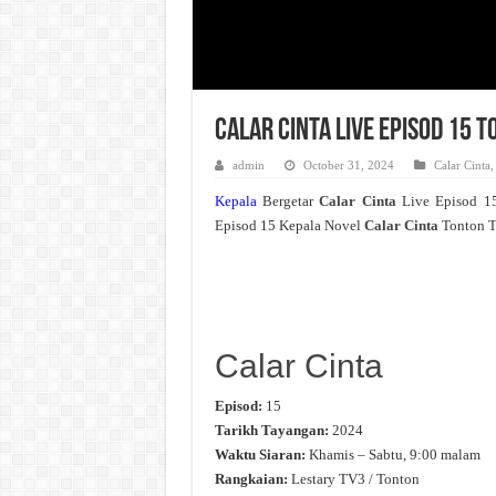
Calar Cinta Live Episod 15 
admin
October 31, 2024
Calar Cinta
Kepala
Bergetar
Calar Cinta
Live Episod 1
Episod 15 Kepala Novel
Calar Cinta
Tonton T
Calar Cinta
Episod:
15
Tarikh Tayangan:
2024
Waktu Siaran:
Khamis – Sabtu, 9:00 malam
Rangkaian:
Lestary TV3 / Tonton