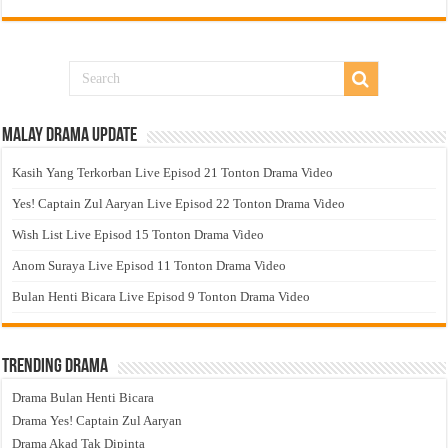
Malay Drama Update
Kasih Yang Terkorban Live Episod 21 Tonton Drama Video
Yes! Captain Zul Aaryan Live Episod 22 Tonton Drama Video
Wish List Live Episod 15 Tonton Drama Video
Anom Suraya Live Episod 11 Tonton Drama Video
Bulan Henti Bicara Live Episod 9 Tonton Drama Video
Trending Drama
Drama Bulan Henti Bicara
Drama Yes! Captain Zul Aaryan
Drama Akad Tak Dipinta