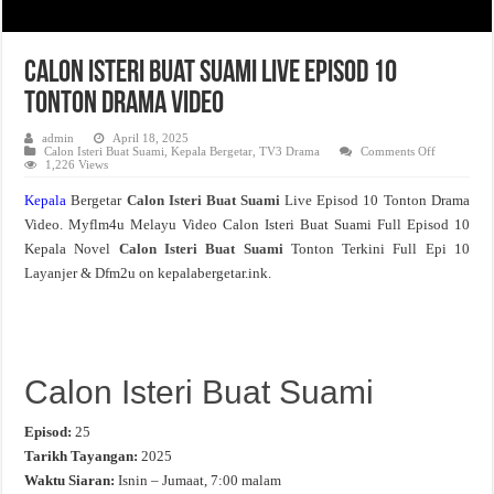
Calon Isteri Buat Suami Live Episod 10
Tonton Drama Video
admin
April 18, 2025
on
Calon Isteri Buat Suami
,
Kepala Bergetar
,
TV3 Drama
Comments Off
Calon
1,226 Views
Isteri
Buat
Kepala
Bergetar
Calon Isteri Buat Suami
Live Episod 10 Tonton Drama
Suami
Live
Video. Myflm4u Melayu Video Calon Isteri Buat Suami Full Episod 10
Episod
10
Kepala Novel
Calon Isteri Buat Suami
Tonton Terkini Full Epi 10
Tonton
Drama
Layanjer & Dfm2u on kepalabergetar.ink.
Video
Calon Isteri Buat Suami
Episod:
25
Tarikh Tayangan:
2025
Waktu Siaran:
Isnin – Jumaat, 7:00 malam