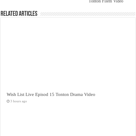
Tonton Filem Video
Related Articles
Wish List Live Episod 15 Tonton Drama Video
3 hours ago