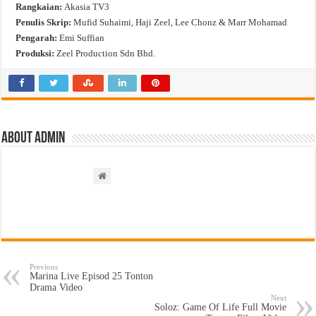
Rangkaian:
Akasia TV3
Penulis Skrip:
Mufid Suhaimi, Haji Zeel, Lee Chonz & Marr Mohamad
Pengarah:
Emi Suffian
Produksi:
Zeel Production Sdn Bhd.
About admin
Previous
Marina Live Episod 25 Tonton
Drama Video
Next
Soloz: Game Of Life Full Movie