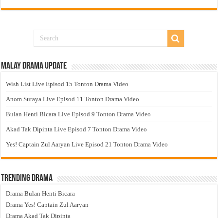
Malay Drama Update
Wish List Live Episod 15 Tonton Drama Video
Anom Suraya Live Episod 11 Tonton Drama Video
Bulan Henti Bicara Live Episod 9 Tonton Drama Video
Akad Tak Dipinta Live Episod 7 Tonton Drama Video
Yes! Captain Zul Aaryan Live Episod 21 Tonton Drama Video
Trending Drama
Drama Bulan Henti Bicara
Drama Yes! Captain Zul Aaryan
Drama Akad Tak Dipinta