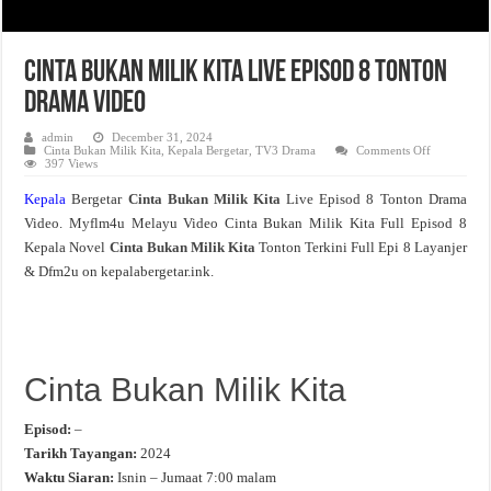
Cinta Bukan Milik Kita Live Episod 8 Tonton
Drama Video
admin
December 31, 2024
on
Cinta Bukan Milik Kita
,
Kepala Bergetar
,
TV3 Drama
Comments Off
Cinta
397 Views
Bukan
Milik
Kepala
Bergetar
Cinta Bukan Milik Kita
Live Episod 8 Tonton Drama
Kita
Live
Video. Myflm4u Melayu Video Cinta Bukan Milik Kita Full Episod 8
Episod
8
Kepala Novel
Cinta Bukan Milik Kita
Tonton Terkini Full Epi 8 Layanjer
Tonton
Drama
& Dfm2u on kepalabergetar.ink.
Video
Cinta Bukan Milik Kita
Episod:
–
Tarikh Tayangan:
2024
Waktu Siaran:
Isnin – Jumaat 7:00 malam