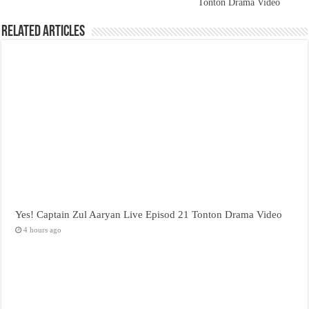
Tonton Drama Video
Related Articles
Yes! Captain Zul Aaryan Live Episod 21 Tonton Drama Video
4 hours ago