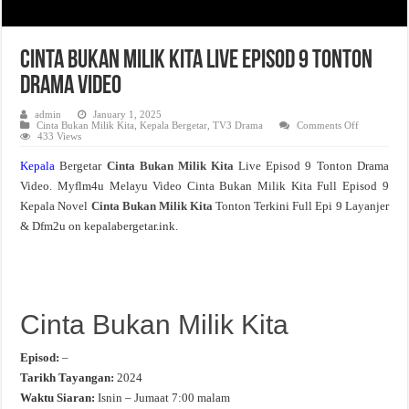
Cinta Bukan Milik Kita Live Episod 9 Tonton
Drama Video
admin
January 1, 2025
on
Cinta Bukan Milik Kita
,
Kepala Bergetar
,
TV3 Drama
Comments Off
Cinta
433 Views
Bukan
Milik
Kepala
Bergetar
Cinta Bukan Milik Kita
Live Episod 9 Tonton Drama
Kita
Live
Video. Myflm4u Melayu Video Cinta Bukan Milik Kita Full Episod 9
Episod
9
Kepala Novel
Cinta Bukan Milik Kita
Tonton Terkini Full Epi 9 Layanjer
Tonton
Drama
& Dfm2u on kepalabergetar.ink.
Video
Cinta Bukan Milik Kita
Episod:
–
Tarikh Tayangan:
2024
Waktu Siaran:
Isnin – Jumaat 7:00 malam