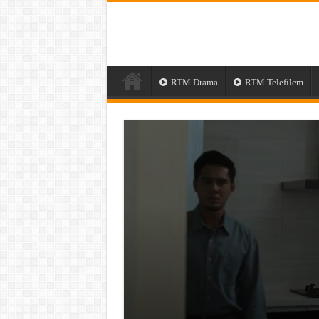
RTM Drama
RTM Telefilem