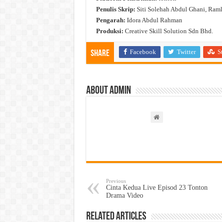
Penulis Skrip:
Siti Solehah Abdul Ghani, Raml
Pengarah:
Idora Abdul Rahman
Produksi:
Creative Skill Solution Sdn Bhd.
Facebook
Twitter
S
Share
About admin
Previous
Cinta Kedua Live Episod 23 Tonton
Drama Video
Related Articles