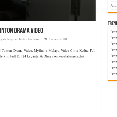
Anom
Tren
Tonton Drama Video
Dram
Dram
on
epala Bergetar
,
Tonton Exclusive
Comments Off
Cinta
Dram
Kedua
Live
Dram
4 Tonton Drama Video. Myflm4u Melayu Video Cinta Kedua Full
Episod
24
Dra
erkini Full Epi 24 Layanjer & Dfm2u on kepalabergetar.ink.
Tonton
Drama
Dram
Video
Dram
Dram