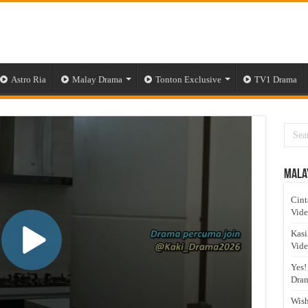
Astro Ria
Malay Drama
Tonton Exclusive
TV1 Drama
Mala
Cint
Vid
Kasi
Vid
Yes!
Dram
Wish