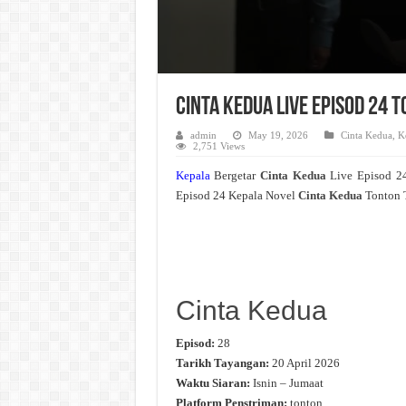
Cinta Kedua Live Episod 24 
admin
May 19, 2026
Cinta Kedua
,
K
2,751 Views
Kepala
Bergetar
Cinta Kedua
Live Episod 2
Episod 24 Kepala Novel
Cinta Kedua
Tonton T
Cinta Kedua
Episod:
28
Tarikh Tayangan:
20 April 2026
Waktu Siaran:
Isnin – Jumaat
Platform Penstriman:
tonton