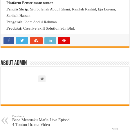
Platform Penstriman:
tonton
Penulis Skrip:
Siti Solehah Abdul Ghani, Ramlah Rashid, Eja Lorena,
Zarihah Hassan
Pengarah:
Idora Abdul Rahman
Produksi:
Creative Skill Solution Sdn Bhd.
About admin
Previous
Bapa Mentuaku Mafia Live Episod
4 Tonton Drama Video
Next