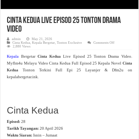
Cinta Kedua Live Episod 25 Tonton Drama
Video
admin
May 21, 2026
on
Cinta Kedua
,
Kepala Bergetar
,
Tonton Exclusive
Comments Off
Cinta
2,880 Views
Kedua
Live
Kepala
Bergetar
Cinta Kedua
Live Episod 25 Tonton Drama Video.
Episod
25
Myflm4u Melayu Video Cinta Kedua Full Episod 25 Kepala Novel
Cinta
Tonton
Drama
Kedua
Tonton Terkini Full Epi 25 Layanjer & Dfm2u on
Video
kepalabergetar.ink.
Cinta Kedua
Episod:
28
Tarikh Tayangan:
20 April 2026
Waktu Siaran:
Isnin – Jumaat