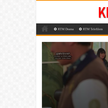
RTM Drama
RTM Telefilem