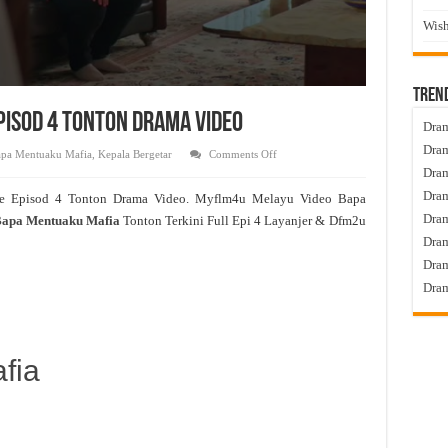
Wish
Tren
pisod 4 Tonton Drama Video
Dram
Dram
on
pa Mentuaku Mafia
,
Kepala Bergetar
Comments Off
Bapa
Dram
Mentuaku
Mafia
Dram
e Episod 4 Tonton Drama Video. Myflm4u Melayu Video Bapa
Live
Episod
Dra
apa Mentuaku Mafia
Tonton Terkini Full Epi 4 Layanjer & Dfm2u
4
Tonton
Dram
Drama
Video
Dram
Dram
fia