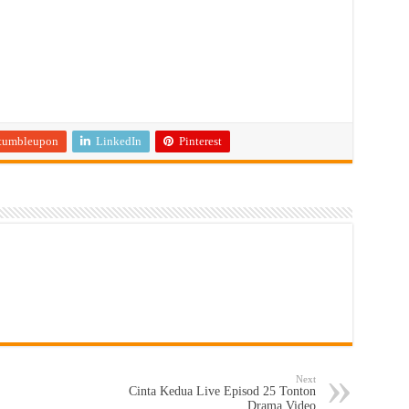
tumbleupon
LinkedIn
Pinterest
Next
Cinta Kedua Live Episod 25 Tonton
Drama Video