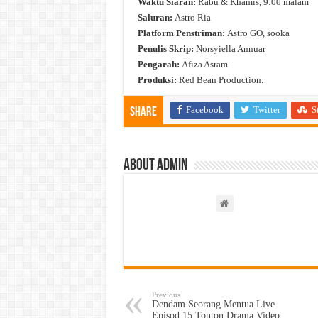
Waktu Siaran:
Rabu & Khamis, 9:00 malam
Saluran:
Astro Ria
Platform Penstriman:
Astro GO, sooka
Penulis Skrip:
Norsyiella Annuar
Pengarah:
Afiza Asram
Produksi:
Red Bean Production.
Facebook
Twitter
S
Share
About admin
Previous
Dendam Seorang Mentua Live
Episod 15 Tonton Drama Video