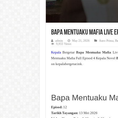
Bapa Mentuaku Mafia Live E
admin
May 21, 2026
Astro Prima
,
Ba
9,955 Views
Kepala
Bergetar
Bapa Mentuaku Mafia
Liv
Mentuaku Mafia Full Episod 4 Kepala Novel
B
on kepalabergetar.ink.
Bapa Mentuaku Ma
Episod:
12
Tarikh Tayangan:
13 Mei 2026