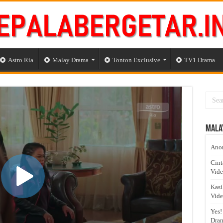
Astro Ria
Malay Drama
Tonton Exclusive
TV1 Drama
Mala
Anom
Cint
Vid
Kasi
Vid
Yes!
Dram