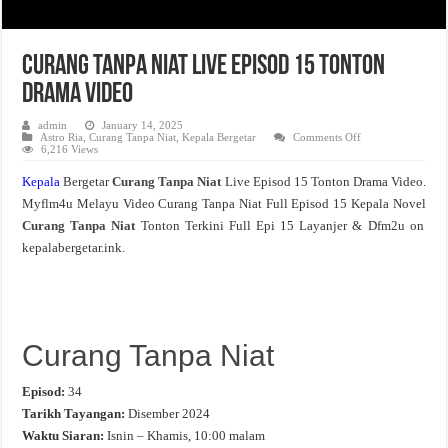
Curang Tanpa Niat Live Episod 15 Tonton
Drama Video
admin
January 14, 2025
on
Astro Ria
,
Curang Tanpa Niat
,
Kepala Bergetar
Comments Off
Curang
6,216 Views
Tanpa
Niat
Kepala
Bergetar
Curang Tanpa Niat
Live Episod 15 Tonton Drama Video.
Live
Episod
Myflm4u Melayu Video Curang Tanpa Niat Full Episod 15 Kepala Novel
15
Tonton
Curang Tanpa Niat
Tonton Terkini Full Epi 15 Layanjer & Dfm2u on
Drama
Video
kepalabergetar.ink.
Curang Tanpa Niat
Episod:
34
Tarikh Tayangan:
Disember 2024
Waktu Siaran:
Isnin – Khamis, 10:00 malam