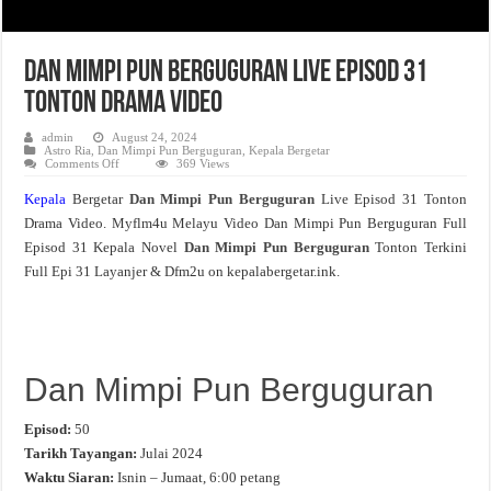
Dan Mimpi Pun Berguguran Live Episod 31
Tonton Drama Video
admin
August 24, 2024
Astro Ria
,
Dan Mimpi Pun Berguguran
,
Kepala Bergetar
on
Comments Off
369 Views
Dan
Mimpi
Kepala
Bergetar
Dan Mimpi Pun Berguguran
Live Episod 31 Tonton
Pun
Berguguran
Drama Video. Myflm4u Melayu Video Dan Mimpi Pun Berguguran Full
Live
Episod
Episod 31 Kepala Novel
Dan Mimpi Pun Berguguran
Tonton Terkini
31
Tonton
Full Epi 31 Layanjer & Dfm2u on kepalabergetar.ink.
Drama
Video
Dan Mimpi Pun Berguguran
Episod:
50
Tarikh Tayangan:
Julai 2024
Waktu Siaran:
Isnin – Jumaat, 6:00 petang