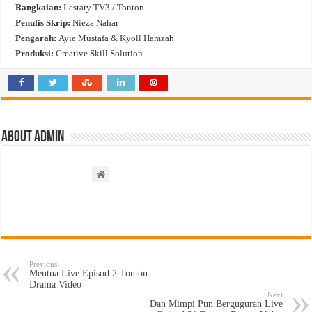
Rangkaian:
Lestary TV3 / Tonton
Penulis Skrip:
Nieza Nahar
Pengarah:
Ayie Mustafa & Kyoll Hamzah
Produksi:
Creative Skill Solution.
About admin
Previous
Mentua Live Episod 2 Tonton
Drama Video
Next
Dan Mimpi Pun Berguguran Live