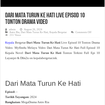
Dari Mata Turun Ke Hati Live Episod 10
Tonton Drama Video
admin
August 26, 2024
on
Astro Ria
,
Dari Mata Turun Ke Hati
,
Kepala Bergetar
Comments Off
Dari
211 Views
Mata
Turun
Kepala
Bergetar
Dari Mata Turun Ke Hati
Live Episod 10 Tonton Drama
Ke
Hati
Video. Myflm4u Melayu Video Dari Mata Turun Ke Hati Full Episod 10
Live
Episod
Kepala Novel
Dari Mata Turun Ke Hati
Tonton Terkini Full Epi 10
10
Tonton
Layanjer & Dfm2u on kepalabergetar.ink.
Drama
Video
Dari Mata Turun Ke Hati
Episod:
–
Tarikh Tayangan:
2024
Rangkaian:
MegaDrama Astro Ria