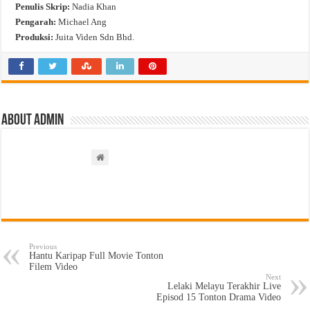
Penulis Skrip:
Nadia Khan
Pengarah:
Michael Ang
Produksi:
Juita Viden Sdn Bhd.
About admin
Previous
Hantu Karipap Full Movie Tonton
Filem Video
Next
Lelaki Melayu Terakhir Live
Episod 15 Tonton Drama Video