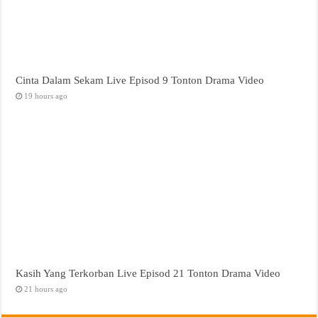
Cinta Dalam Sekam Live Episod 9 Tonton Drama Video
19 hours ago
Kasih Yang Terkorban Live Episod 21 Tonton Drama Video
21 hours ago