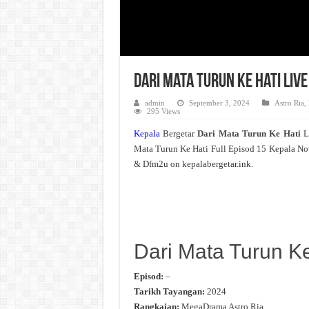
Dari Mata Turun Ke Hati Liv
admin
September 3, 2024
Astro Ria
,
295 Views
Kepala
Bergetar
Dari Mata Turun Ke Hati
L
Mata Turun Ke Hati Full Episod 15 Kepala No
& Dfm2u on kepalabergetar.ink.
Dari Mata Turun Ke
Episod:
–
Tarikh Tayangan:
2024
Rangkaian:
MegaDrama Astro Ria