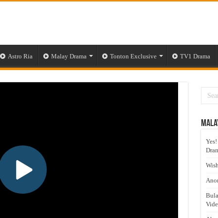
Astro Ria
Malay Drama
Tonton Exclusive
TV1 Drama
Mala
Yes!
Dram
Wish
Anom
Bula
Vid