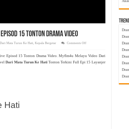
Akad
Tren
Dram
e Episod 15 Tonton Drama Video
Dram
on
Dram
Dari Mata Turun Ke Hati
,
Kepala Bergetar
Comments Off
Dari
Dram
Mata
Turun
ive Episod 15 Tonton Drama Video. Myflm4u Melayu Video Dari
Dra
Ke
Hati
vel
Dari Mata Turun Ke Hati
Tonton Terkini Full Epi 15 Layanjer
Dram
Live
Episod
Dram
15
Tonton
Dram
Drama
Video
 Hati