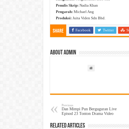
Penulis Skrip:
Nadia Khan
Pengarah:
Michael Ang
Produksi:
Juita Viden Sdn Bhd.
Facebook
Twitter
S
Share
About admin
Previous
Dan Mimpi Pun Berguguran Live
Episod 23 Tonton Drama Video
Related Articles