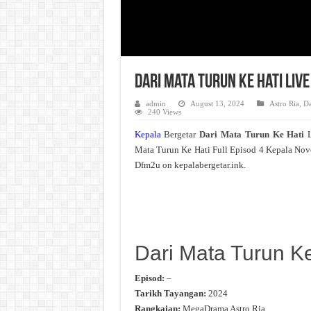
Dari Mata Turun Ke Hati Liv
admin
August 13, 2024
Astro Ria
,
Da
240 Views
Kepala
Bergetar
Dari Mata Turun Ke Hati
Mata Turun Ke Hati Full Episod 4 Kepala Nov
Dfm2u on kepalabergetar.ink.
Dari Mata Turun Ke
Episod:
–
Tarikh Tayangan:
2024
Rangkaian:
MegaDrama Astro Ria