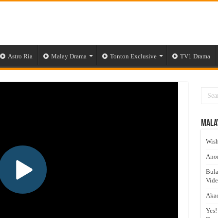
Astro Ria
Malay Drama
Tonton Exclusive
TV1 Drama
Mala
Wish
Anom
Bula
Vid
Akad
Yes!