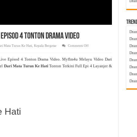
Dram
Tren
Dram
e Episod 4 Tonton Drama Video
Dram
on
Dram
ri Mata Turun Ke Hati
,
Kepala Bergetar
Comments Off
Dari
Dram
Mata
Turun
Live Episod 4 Tonton Drama Video. Myflm4u Melayu Video Dari
Dra
Ke
Hati
el
Dari Mata Turun Ke Hati
Tonton Terkini Full Epi 4 Layanjer &
Dram
Live
Episod
Dram
4
Tonton
Dram
Drama
Video
 Hati