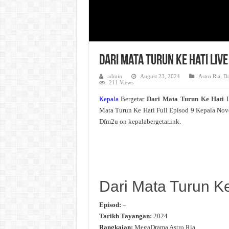
Dari Mata Turun Ke Hati Liv
admin
August 23, 2024
Astro Ria
,
Da
211 Views
Kepala
Bergetar
Dari Mata Turun Ke Hati
Mata Turun Ke Hati Full Episod 9 Kepala Nov
Dfm2u on kepalabergetar.ink.
Dari Mata Turun Ke
Episod:
–
Tarikh Tayangan:
2024
Rangkaian:
MegaDrama Astro Ria