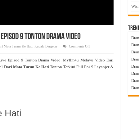
Wish
Tren
e Episod 9 Tonton Drama Video
Dram
Dram
on
ri Mata Turun Ke Hati
,
Kepala Bergetar
Comments Off
Dari
Dram
Mata
Turun
Dram
Live Episod 9 Tonton Drama Video. Myflm4u Melayu Video Dari
Ke
Hati
Dra
el
Dari Mata Turun Ke Hati
Tonton Terkini Full Epi 9 Layanjer &
Live
Episod
Dram
9
Tonton
Dram
Drama
Video
Dram
 Hati