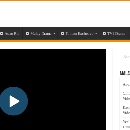
Astro Ria
Malay Drama
Tonton Exclusive
TV1 Drama
Mala
Anom
Cint
Vid
Kasi
Vid
Yes!
Dram