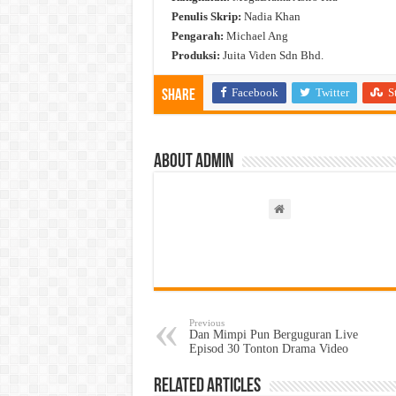
Penulis Skrip:
Nadia Khan
Pengarah:
Michael Ang
Produksi:
Juita Viden Sdn Bhd.
Facebook
Twitter
S
Share
About admin
Previous
Dan Mimpi Pun Berguguran Live
Episod 30 Tonton Drama Video
Related Articles